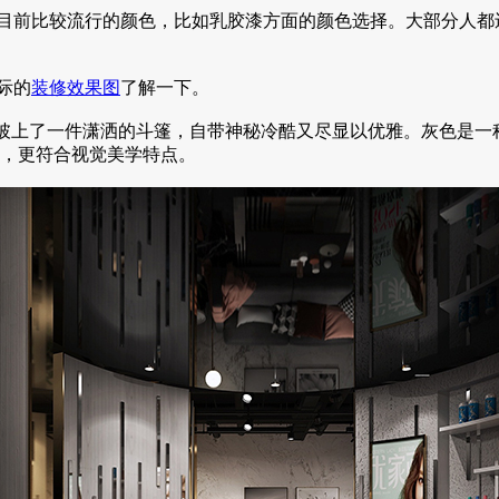
目前比较流行的颜色，比如乳胶漆方面的颜色选择。大部分人都
际的
装修效果图
了解一下。
店披上了一件潇洒的斗篷，自带神秘冷酷又尽显以优雅。灰色是
，更符合视觉美学特点。