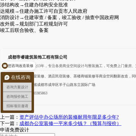
涉结构改→住建办结构安全批准
达规模→住建办施工许可自贡市人民政府
消防设计→住建审查 / 备案，竣工验收 / 抽查中国政府网
改外观→规划部门工程规划许可
竣工后联合验收、备案
成都帝睿建筑装饰工程有限公司
想咨询改造装修
深耕成都装饰行业13年，专注各类商业空间设计与整装施工，可免费上门量房
主营服务：
办公室装修、酒店民宿装修、茶楼商铺装修等商业空间翻新改造，同
在线咨询
公司地址：
四川省成都市成华区羊子山路东立国际广场
咨询方案设计
咨询热线：
028-83385863
咨询报价施工
招标项目邀请
上一篇：
资产评估中办公场所的装修耐用年限是多少年?
下一篇：
成都办公室装修一平米多少钱？（预算与报价）
申请免费设计