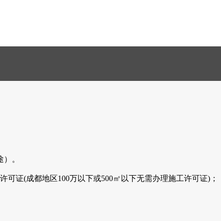
途）。
证(成都地区100万以下或500
㎡以下无需办理施工许可证
)；