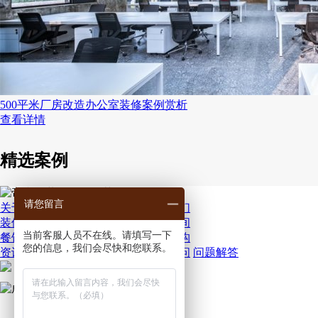
500平米厂房改造办公室装修案例赏析
查看详情
精选案例
请您留言
关于帝睿
服务保障
关于我们
联系我们
装修案例
酒店空间
办公空间
店铺空间
当前客服人员不在线。请填写一下
餐饮空间
娱乐空间
住宅空间
培训机构
您的信息，我们会尽快和您联系。
资讯百科
空间设计
材料施工
常见疑问
问题解答
帝睿微博
客服微信