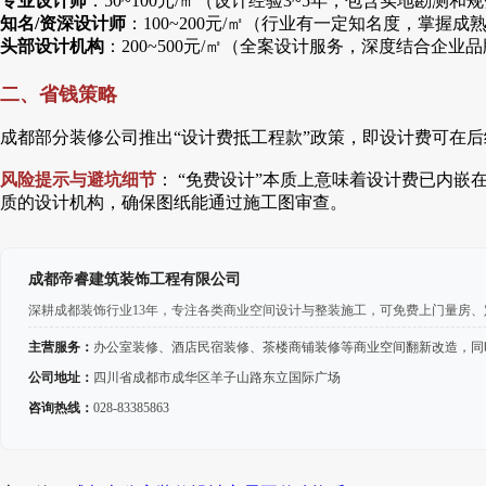
专业设计师
：50~100元/㎡（设计经验3~5年，包含实地勘测
知名/资深设计师
：100~200元/㎡（行业有一定知名度，掌握
头部设计机构
：200~500元/㎡（全案设计服务，深度结合企业
二、省钱策略
成都部分装修公司推出“设计费抵工程款”政策，即设计费可在
风险提示与避坑细节
： “免费设计”本质上意味着设计费已内
质的设计机构，确保图纸能通过施工图审查。
成都帝睿建筑装饰工程有限公司
深耕成都装饰行业13年，专注各类商业空间设计与整装施工，可免费上门量房
主营服务：
办公室装修、酒店民宿装修、茶楼商铺装修等商业空间翻新改造，同
公司地址：
四川省成都市成华区羊子山路东立国际广场
咨询热线：
028-83385863