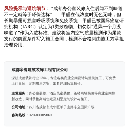
风险提示与避坑细节
： “成都办公室装修入住后闻不到味道
不一定就等于环保达标”——甲醛在低浓度时无色无味，但
长期暴露可损害呼吸系统和免疫系统，甲醛已被国际癌症研
究机构（IARC）认定为1类致癌物。切勿以“通风一个月没
味道了”作为入驻标准。建议将室内空气质量检测作为尾款
支付的前置条件写入施工合同，检测不合格则由施工方承担
治理费用。
成都帝睿建筑装饰工程有限公司
深耕成都装饰行业13年，专注各类商业空间设计与整装施工，可免费
上门量房、定制布局方案、出具详细预算报价。
主营服务：
办公室装修、酒店民宿装修、茶楼商铺装修等商业空间翻
新改造，同时承接高端住宅及别墅定制设计与施工。
公司地址：
四川省成都市成华区羊子山路东立国际广场
咨询热线：
028-83385863