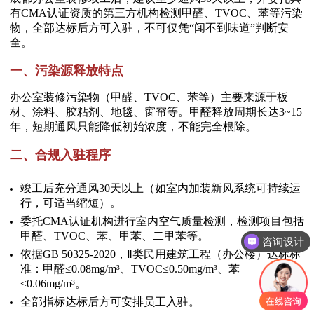
有CMA认证资质的第三方机构检测甲醛、TVOC、苯等污染
物，全部达标后方可入驻，不可仅凭“闻不到味道”判断安
全。
一、污染源释放特点
办公室装修污染物（甲醛、TVOC、苯等）主要来源于板
材、涂料、胶粘剂、地毯、窗帘等。甲醛释放周期长达3~15
年，短期通风只能降低初始浓度，不能完全根除。
二、合规入驻程序
竣工后充分通风30天以上（如室内加装新风系统可持续运
行，可适当缩短）。
委托CMA认证机构进行室内空气质量检测，检测项目包括
甲醛、TVOC、苯、甲苯、二甲苯等。
咨询设计
依据GB 50325-2020，Ⅱ类民用建筑工程（办公楼）达标标
准：甲醛≤0.08mg/m³、TVOC≤0.50mg/m³、苯
≤0.06mg/m³。
全部指标达标后方可安排员工入驻。